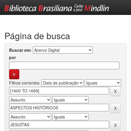
Skip
navigation
Página de busca
Buscar em:
por
Filtros correntes: