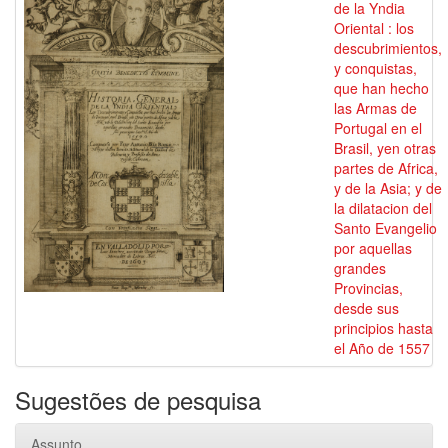
de la Yndia
Oriental : los
descubrimientos,
y conquistas,
que han hecho
las Armas de
Portugal en el
Brasil, yen otras
partes de Africa,
y de la Asia; y de
la dilatacion del
Santo Evangelio
por aquellas
grandes
Provincias,
desde sus
principios hasta
el Año de 1557
Sugestões de pesquisa
Assunto