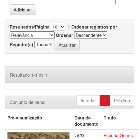
Resultados/Página
|
Ordenar registros por
Ordenar
Registro(s)
Resultado 1-1 de 1.
Anterior
1
Próximo
Conjunto de itens:
Pré-visualização
Data do
Título
documento
1603
Historia General