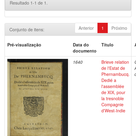
Resultado 1-1 de 1.
Anterior
1
Próximo
Conjunto de itens:
Pré-visualização
Data do
Título
documento
1640
Brieve relation
de l'Estat de
Phernambucq.
Dedié a
l'assemblée
de XIX, pour
la tresnoble
Compagnie
d'West-Indie