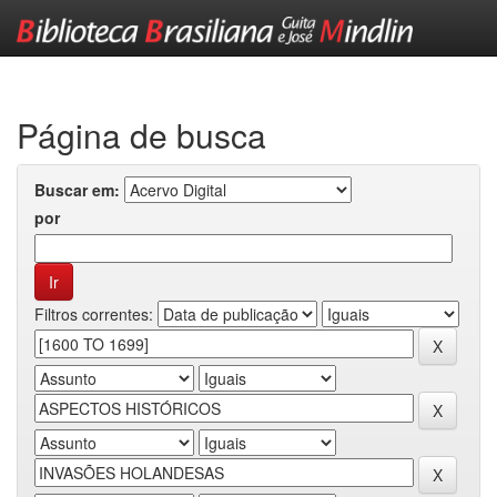
Skip
navigation
Página de busca
Buscar em:
por
Filtros correntes: