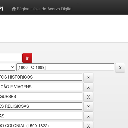
-->
Página inicial do Acervo Digital