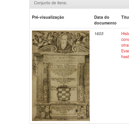
Conjunto de itens:
Pré-visualização
Data do
Títu
documento
1603
Hist
conq
otra
Evan
has