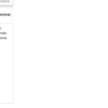
róximo
tor(es)
n
mán,
tonio