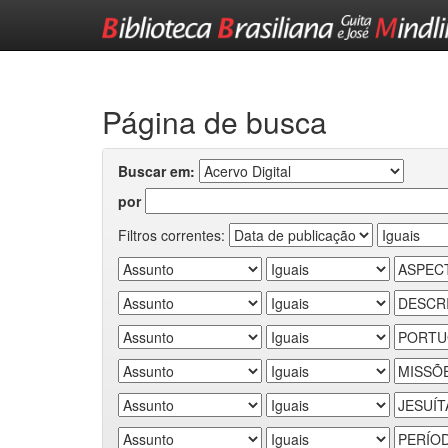
Skip
navigation
Página de busca
Buscar em:
por
Filtros correntes: