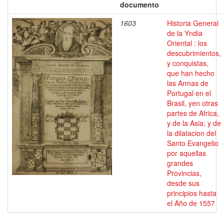
documento
1603
Historia General
de la Yndia
Oriental : los
descubrimientos,
y conquistas,
que han hecho
las Armas de
Portugal en el
Brasil, yen otras
partes de Africa,
y de la Asia; y de
la dilatacion del
Santo Evangelio
por aquellas
grandes
Provincias,
desde sus
principios hasta
el Año de 1557