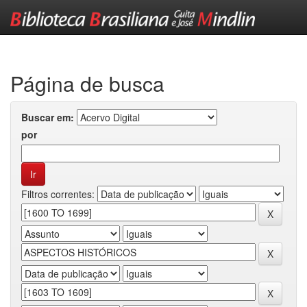
Skip
navigation
Página de busca
Buscar em:
por
Filtros correntes: