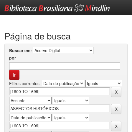
Skip
navigation
Página de busca
Buscar em:
por
Filtros correntes: