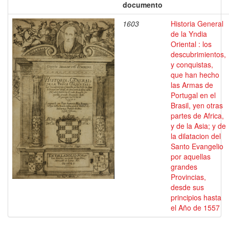
documento
1603
Historia General
de la Yndia
Oriental : los
descubrimientos,
y conquistas,
que han hecho
las Armas de
Portugal en el
Brasil, yen otras
partes de Africa,
y de la Asia; y de
la dilatacion del
Santo Evangelio
por aquellas
grandes
Provincias,
desde sus
principios hasta
el Año de 1557