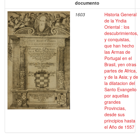
documento
1603
Historia General
de la Yndia
Oriental : los
descubrimientos,
y conquistas,
que han hecho
las Armas de
Portugal en el
Brasil, yen otras
partes de Africa,
y de la Asia; y de
la dilatacion del
Santo Evangelio
por aquellas
grandes
Provincias,
desde sus
principios hasta
el Año de 1557