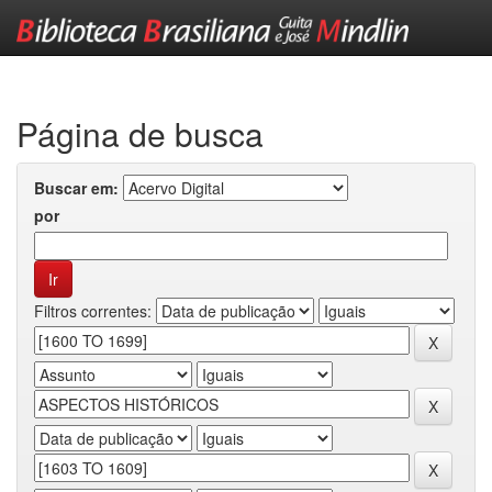
Skip
navigation
Página de busca
Buscar em:
por
Filtros correntes: