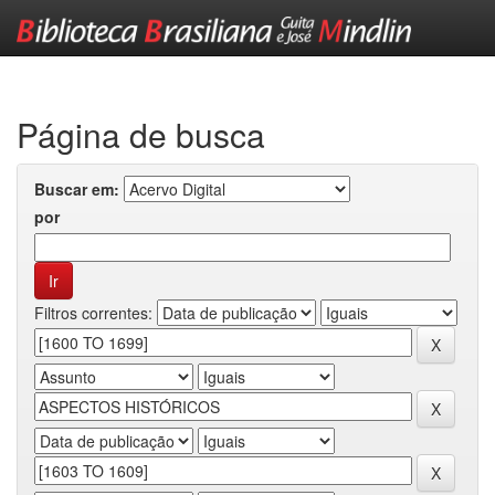
Skip
navigation
Página de busca
Buscar em:
por
Filtros correntes: