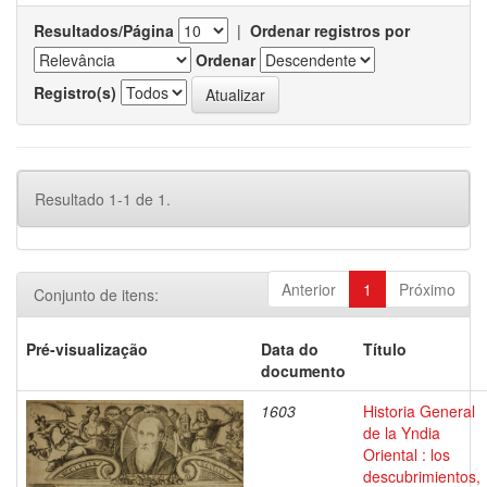
Resultados/Página
|
Ordenar registros por
Ordenar
Registro(s)
Resultado 1-1 de 1.
Anterior
1
Próximo
Conjunto de itens:
Pré-visualização
Data do
Título
documento
1603
Historia General
de la Yndia
Oriental : los
descubrimientos,