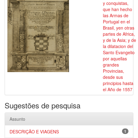
y conquistas,
que han hecho
las Armas de
Portugal en el
Brasil, yen otras
partes de Africa,
y de la Asia; y de
la dilatacion del
Santo Evangelio
por aquellas
grandes
Provincias,
desde sus
principios hasta
el Año de 1557
Sugestões de pesquisa
Assunto
DESCRIÇÃO E VIAGENS
1