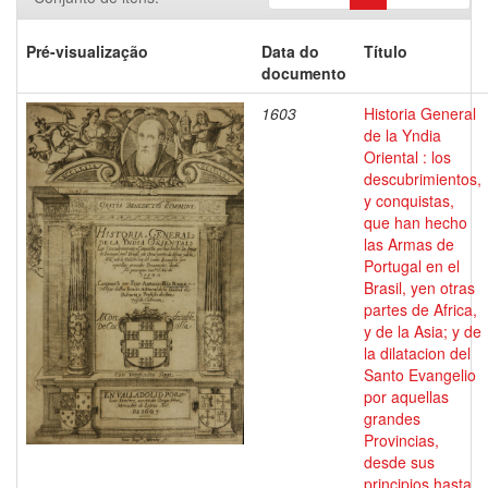
Pré-visualização
Data do
Título
documento
1603
Historia General
de la Yndia
Oriental : los
descubrimientos,
y conquistas,
que han hecho
las Armas de
Portugal en el
Brasil, yen otras
partes de Africa,
y de la Asia; y de
la dilatacion del
Santo Evangelio
por aquellas
grandes
Provincias,
desde sus
principios hasta