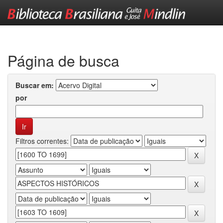
Skip
navigation
Página de busca
Buscar em:
por
Filtros correntes: