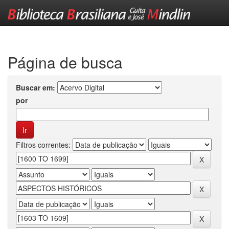
Skip
navigation
Página de busca
Buscar em:
por
Filtros correntes: