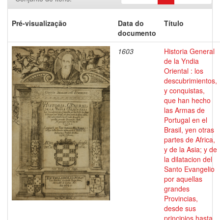
Pré-visualização
Data do
Título
documento
1603
Historia General
de la Yndia
Oriental : los
descubrimientos,
y conquistas,
que han hecho
las Armas de
Portugal en el
Brasil, yen otras
partes de Africa,
y de la Asia; y de
la dilatacion del
Santo Evangelio
por aquellas
grandes
Provincias,
desde sus
principios hasta