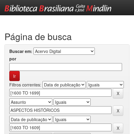
Skip
navigation
Página de busca
Buscar em:
por
Filtros correntes: