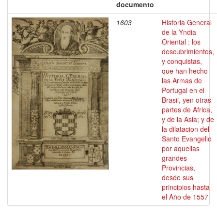
documento
1603
Historia General
de la Yndia
Oriental : los
descubrimientos,
y conquistas,
que han hecho
las Armas de
Portugal en el
Brasil, yen otras
partes de Africa,
y de la Asia; y de
la dilatacion del
Santo Evangelio
por aquellas
grandes
Provincias,
desde sus
principios hasta
el Año de 1557