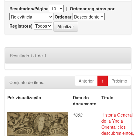
Resultados/Página
|
Ordenar registros por
Ordenar
Registro(s)
Resultado 1-1 de 1.
Anterior
1
Próximo
Conjunto de itens:
Pré-visualização
Data do
Título
documento
1603
Historia General
de la Yndia
Oriental : los
descubrimientos,