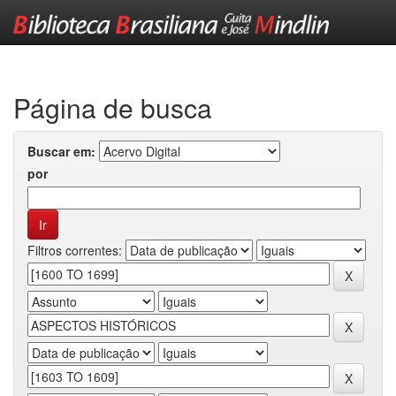
Skip
navigation
Página de busca
Buscar em:
por
Filtros correntes: