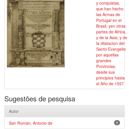
y conquistas,
que han hecho
las Armas de
Portugal en el
Brasil, yen otras
partes de Africa,
y de la Asia; y de
la dilatacion del
Santo Evangelio
por aquellas
grandes
Provincias,
desde sus
principios hasta
el Año de 1557
Sugestões de pesquisa
Autor
San Román, Antonio de
1