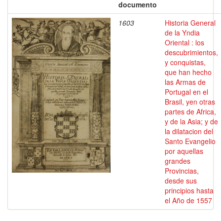
documento
1603
Historia General
de la Yndia
Oriental : los
descubrimientos,
y conquistas,
que han hecho
las Armas de
Portugal en el
Brasil, yen otras
partes de Africa,
y de la Asia; y de
la dilatacion del
Santo Evangelio
por aquellas
grandes
Provincias,
desde sus
principios hasta
el Año de 1557