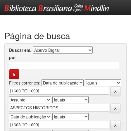
Skip
navigation
Página de busca
Buscar em:
por
Filtros correntes: