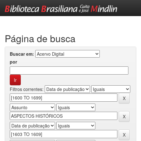
Skip
navigation
Página de busca
Buscar em:
por
Filtros correntes: