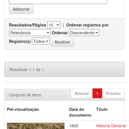
Resultados/Página
|
Ordenar registros por
Ordenar
Registro(s)
Resultado 1-1 de 1.
Anterior
1
Próximo
Conjunto de itens:
Pré-visualização
Data do
Título
documento
1603
Historia General