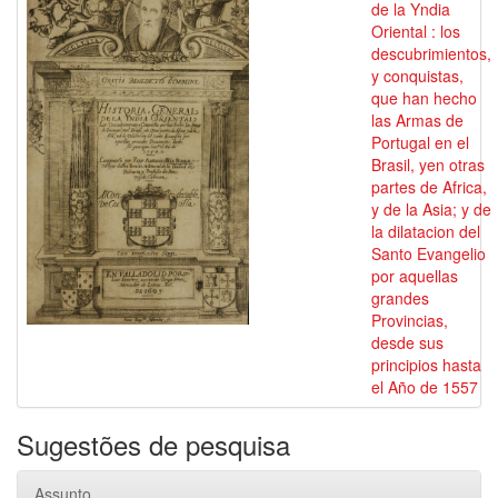
de la Yndia
Oriental : los
descubrimientos,
y conquistas,
que han hecho
las Armas de
Portugal en el
Brasil, yen otras
partes de Africa,
y de la Asia; y de
la dilatacion del
Santo Evangelio
por aquellas
grandes
Provincias,
desde sus
principios hasta
el Año de 1557
Sugestões de pesquisa
Assunto