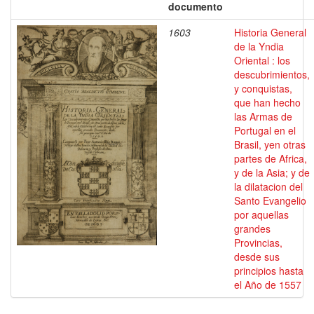
documento
1603
Historia General
de la Yndia
Oriental : los
descubrimientos,
y conquistas,
que han hecho
las Armas de
Portugal en el
Brasil, yen otras
partes de Africa,
y de la Asia; y de
la dilatacion del
Santo Evangelio
por aquellas
grandes
Provincias,
desde sus
principios hasta
el Año de 1557