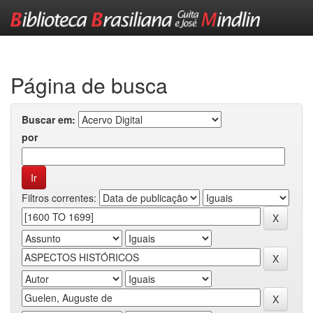
Skip
navigation
Página de busca
Buscar em:
por
Filtros correntes: