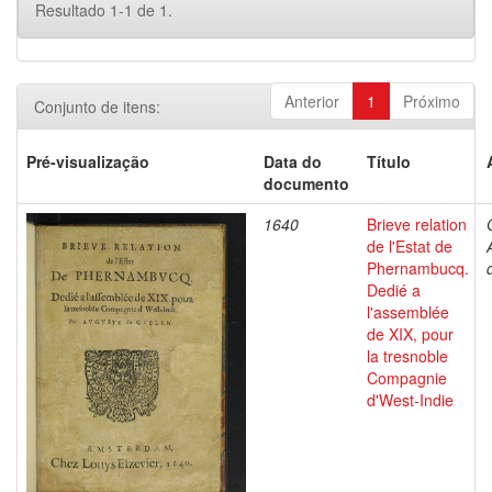
Resultado 1-1 de 1.
Anterior
1
Próximo
Conjunto de itens:
Pré-visualização
Data do
Título
documento
1640
Brieve relation
de l'Estat de
Phernambucq.
Dedié a
l'assemblée
de XIX, pour
la tresnoble
Compagnie
d'West-Indie