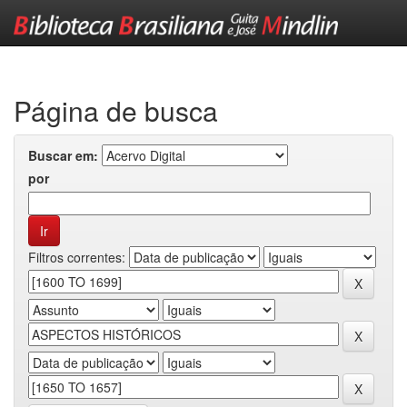
Skip
navigation
Página de busca
Buscar em:
por
Filtros correntes: