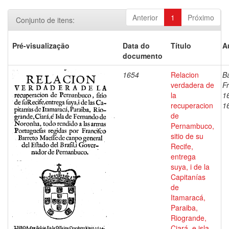
Anterior
1
Próximo
Conjunto de itens:
Pré-visualização
Data do
Título
A
documento
1654
Relacion
Ba
verdadera de
Fr
la
1
recuperacion
1
de
Pernambuco,
sitio de su
Recife,
entrega
suya, i de la
Capitanías
de
Itamaracá,
Paraiba,
Riogrande,
Ciará, e isla