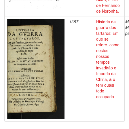
de Fernando
de Noronha,
1657
Historia da
M
guerra dos
Ma
tartaros: Em
p
que se
refere, como
nestes
nossos
tempos
invadirão o
Imperio da
China, & o
tem quasi
todo
occupado