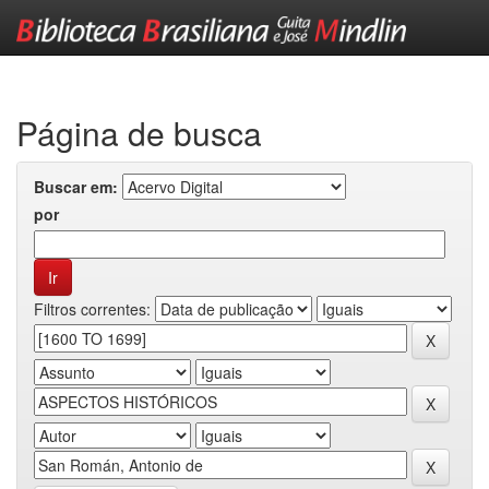
Skip
navigation
Página de busca
Buscar em:
por
Filtros correntes: