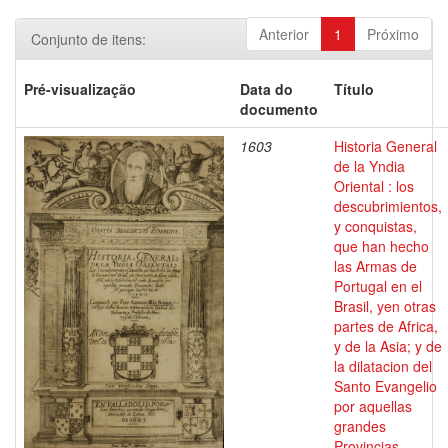
Anterior
1
Próximo
Conjunto de itens:
Pré-visualização
Data do
Título
documento
1603
Historia General
de la Yndia
Oriental : los
descubrimientos,
y conquistas,
que han hecho
las Armas de
Portugal en el
Brasil, yen otras
partes de Africa,
y de la Asia; y de
la dilatacion del
Santo Evangelio
por aquellas
grandes
Provincias,