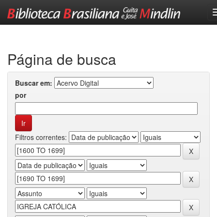
Skip
navigation
Página de busca
Buscar em:
por
Filtros correntes: