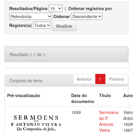
Resultados/Página
|
Ordenar registros por
Ordenar
Registro(s)
Resultado 1-1 de 1.
Anterior
1
Próximo
Conjunto de itens:
Pré-visualização
Data do
Título
Auto
documento
1699
Sermoens
Vieir
do P.
Antón
Antonio
1608
Vieira
1697