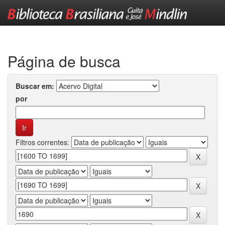
Skip
navigation
Página de busca
Buscar em:
por
Filtros correntes: