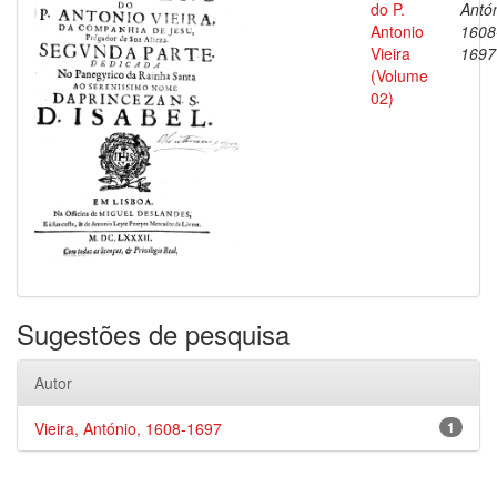
do P.
Antón
Antonio
1608
Vieira
1697
(Volume
02)
Sugestões de pesquisa
Autor
Vieira, António, 1608-1697
1