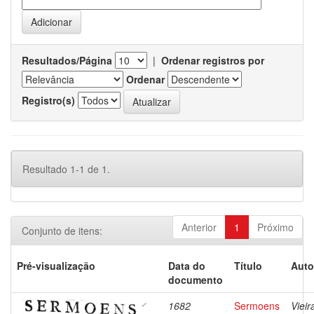
Resultados/Página
|
Ordenar registros por
Ordenar
Registro(s)
Resultado 1-1 de 1.
Anterior
1
Próximo
Conjunto de itens:
Pré-visualização
Data do
Título
Auto
documento
1682
Sermoens
Vieir