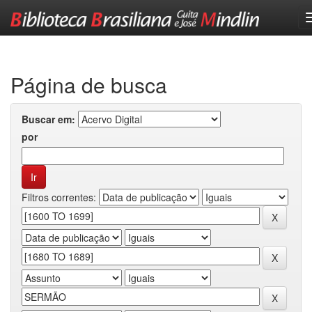
Skip
navigation
Página de busca
Buscar em:
por
Filtros correntes: