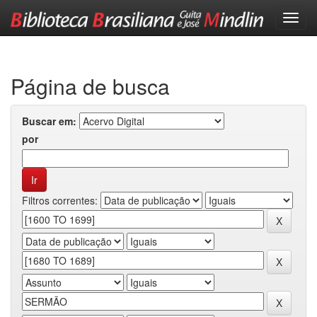
Skip
navigation
Página de busca
Buscar em:
por
Filtros correntes: