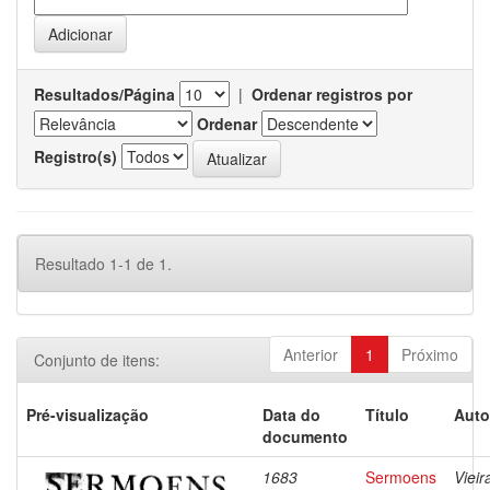
Resultados/Página
|
Ordenar registros por
Ordenar
Registro(s)
Resultado 1-1 de 1.
Anterior
1
Próximo
Conjunto de itens:
Pré-visualização
Data do
Título
Auto
documento
1683
Sermoens
Vieir