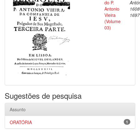
do P.
Antón
Antonio
1608
Vieira
1697
(Volume
03)
Sugestões de pesquisa
Assunto
ORATÓRIA
1