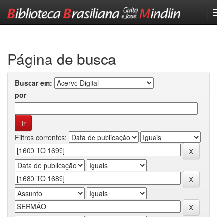
Skip
navigation
Página de busca
Buscar em:
por
Filtros correntes: