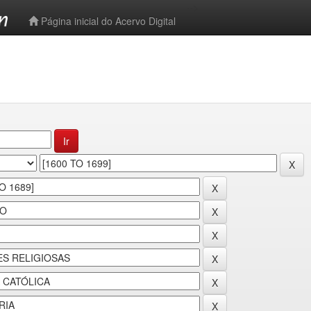
-->
Página inicial do Acervo Digital