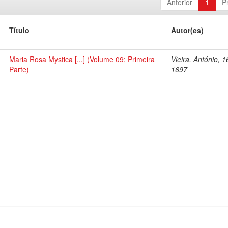
Anterior
1
P
Título
Autor(es)
Maria Rosa Mystica [...] (Volume 09; Primeira
Vieira, António, 
Parte)
1697