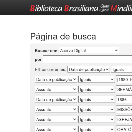
Skip
navigation
Página de busca
Buscar em:
por
Filtros correntes: