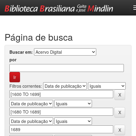
Skip
navigation
Página de busca
Buscar em:
por
Filtros correntes: