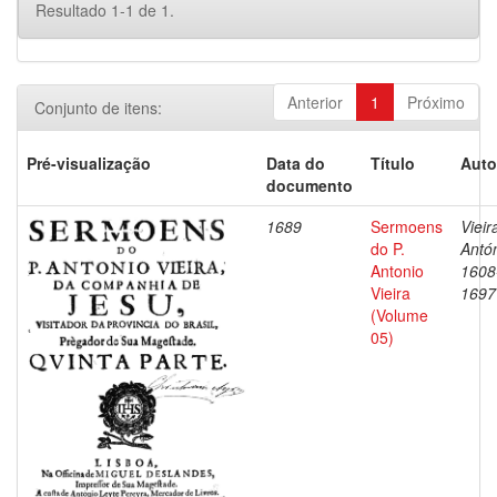
Resultado 1-1 de 1.
Anterior
1
Próximo
Conjunto de itens:
Pré-visualização
Data do
Título
Auto
documento
1689
Sermoens
Vieir
do P.
Antón
Antonio
1608
Vieira
1697
(Volume
05)