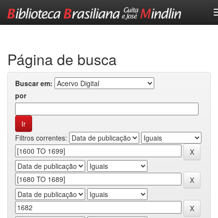
Skip
navigation
Página de busca
Buscar em:
por
Filtros correntes: