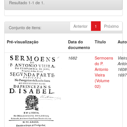
Resultado 1-1 de 1.
Anterior
1
Próximo
Conjunto de itens:
Pré-visualização
Data do
Título
Auto
documento
1682
Sermoens
Vieir
do P.
Antón
Antonio
1608
Vieira
1697
(Volume
02)