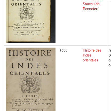
Souchu de
Rennefort
1688
Histoire des
R
Indes
S
orientales
c
c