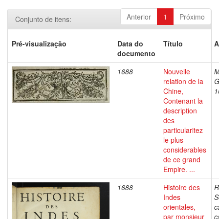
Anterior
1
Próximo
Conjunto de itens:
Pré-visualização
Data do
Título
A
documento
1688
Nouvelle
M
relation de la
G
Chine,
1
Contenant la
description
des
particularitez
le plus
considerables
de ce grand
Empire. ...
1688
Histoire des
R
Indes
S
orientales,
c
par monsieur
c