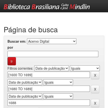
Skip
navigation
Página de busca
Buscar em:
por
Filtros correntes: