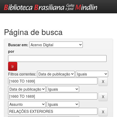
Skip
navigation
Página de busca
Buscar em:
por
Filtros correntes: