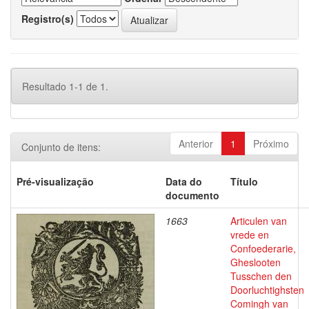
Registro(s)
Resultado 1-1 de 1.
Anterior
1
Próximo
Conjunto de itens:
Pré-visualização
Data do
Título
documento
1663
Articulen van
vrede en
Confoederarie,
Gheslooten
Tusschen den
Doorluchtighsten
Comingh van