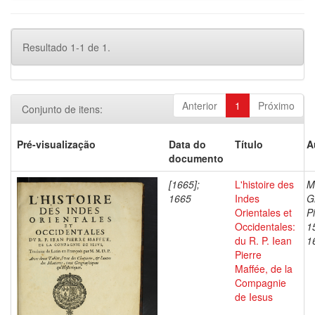
Resultado 1-1 de 1.
Anterior
1
Próximo
Conjunto de itens:
Pré-visualização
Data do
Título
A
documento
[1665];
L'histoire des
Ma
1665
Indes
G
Orientales et
Pi
Occidentales:
1
du R. P. Iean
1
Pierre
Maffée, de la
Compagnie
de Iesus