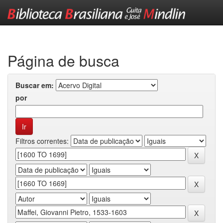
Skip
navigation
Página de busca
Buscar em:
por
Filtros correntes: