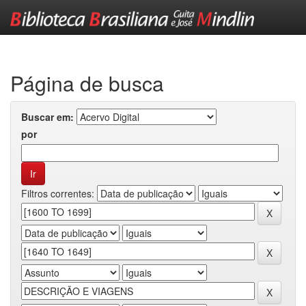
Skip
navigation
Página de busca
Buscar em:
por
Filtros correntes: