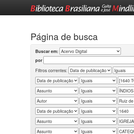
Skip
navigation
Página de busca
Buscar em:
por
Filtros correntes: