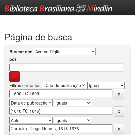
Skip
navigation
Página de busca
Buscar em:
por
Filtros correntes: