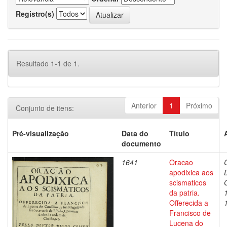
Registro(s)
Resultado 1-1 de 1.
Anterior
1
Próximo
Conjunto de itens:
Pré-visualização
Data do
Título
documento
1641
Oracao
apodixica aos
scismaticos
da patria.
Offerecida a
Francisco de
Lucena do