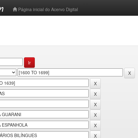
-->
Página inicial do Acervo Digital