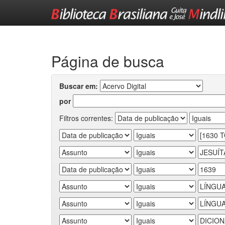
Skip
navigation
Página de busca
Buscar em:
por
Filtros correntes: