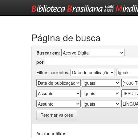
Skip
navigation
Página de busca
Buscar em:
por
Filtros correntes:
Retornar valores
Adicionar filtros: