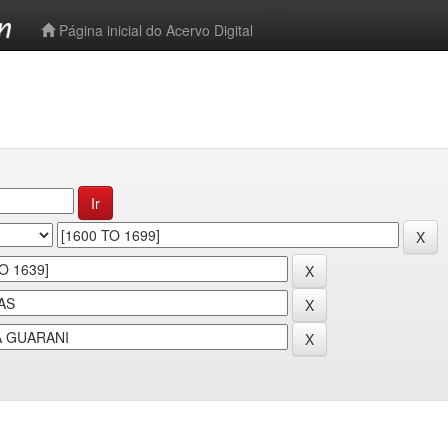
-->
Página inicial do Acervo Digital