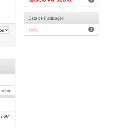
MISSÕES RELIGIOSAS
1
Data de Publicação
1639
1
róximo
-1652