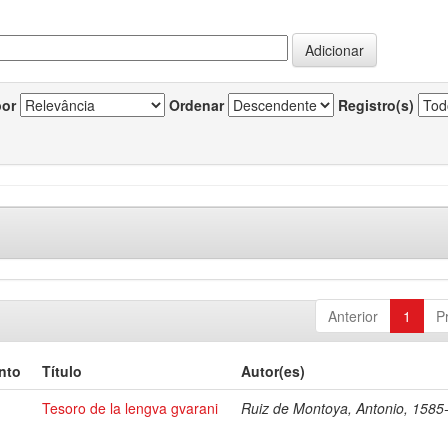
por
Ordenar
Registro(s)
Anterior
1
P
nto
Título
Autor(es)
Tesoro de la lengva gvarani
Ruiz de Montoya, Antonio, 1585