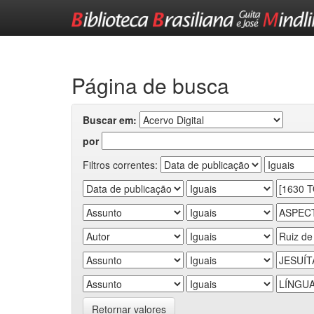
Skip
navigation
Página de busca
Buscar em:
por
Filtros correntes:
Retornar valores