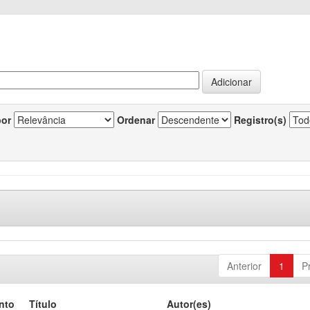
por
Ordenar
Registro(s)
Anterior
1
P
nto
Título
Autor(es)