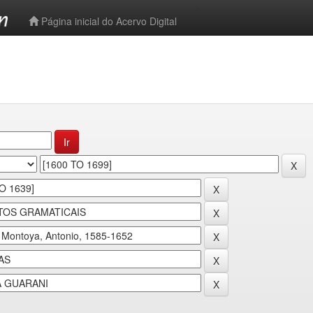
-->
Página inicial do Acervo Digital