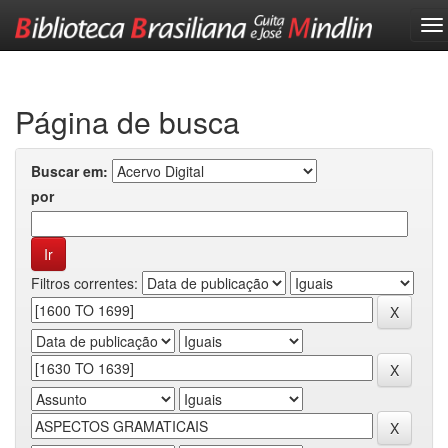
Skip
navigation
Página de busca
Buscar em:
por
Filtros correntes: