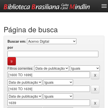
Skip
navigation
Página de busca
Buscar em:
por
Filtros correntes: