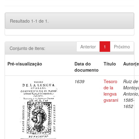
Resultado 1-1 de 1.
Anterior
1
Próximo
Conjunto de itens:
Pré-visualização
Data do
Título
Autor(e
documento
1639
Tesoro
Ruiz de
de la
Montoy
lengva
Antonio
gvarani
1585-
1652