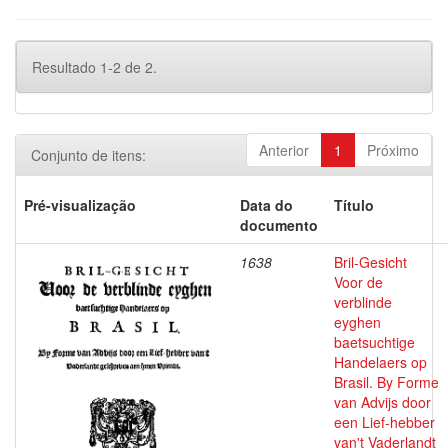
Resultado 1-2 de 2.
Anterior
1
Próximo
Conjunto de itens:
Pré-visualização
Data do
Título
documento
1638
Bril-Gesicht
Voor de
verblinde
eyghen
baetsuchtige
Handelaers op
Brasil. By Forme
van Advijs door
een Lief-hebber
van't Vaderlandt