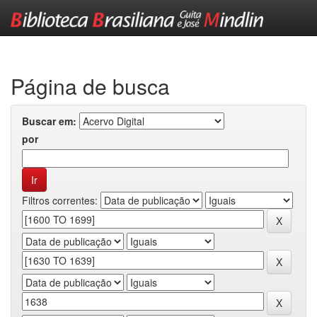
Skip
navigation
Página de busca
Buscar em:
por
Filtros correntes: