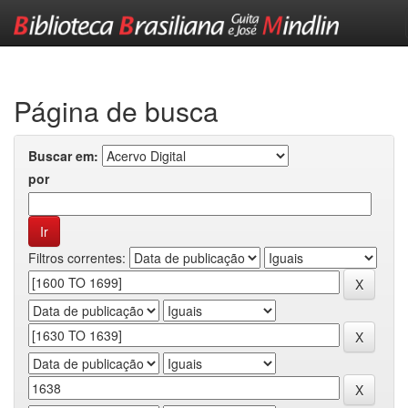
Skip
navigation
Página de busca
Buscar em:
por
Filtros correntes: