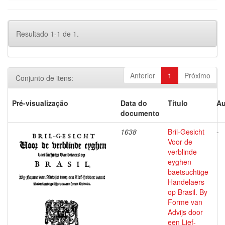
Resultado 1-1 de 1.
Anterior
1
Próximo
Conjunto de itens:
Pré-visualização
Data do
Título
Au
documento
1638
Bril-Gesicht
-
Voor de
verblinde
eyghen
baetsuchtige
Handelaers
op Brasil. By
Forme van
Advijs door
een Lief-