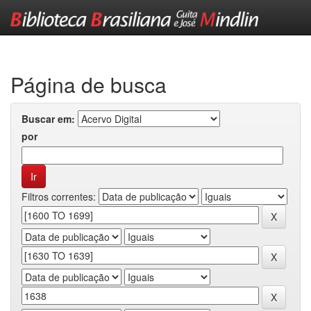
Skip
navigation
Página de busca
Buscar em:
por
Filtros correntes: