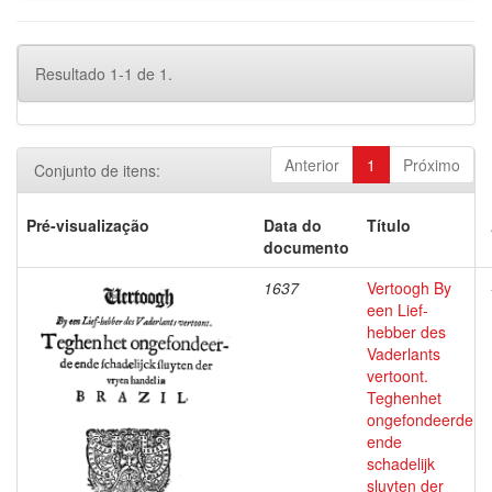
Resultado 1-1 de 1.
Anterior
1
Próximo
Conjunto de itens:
Pré-visualização
Data do
Título
documento
1637
Vertoogh By
een Lief-
hebber des
Vaderlants
vertoont.
Teghenhet
ongefondeerde
ende
schadelijk
sluyten der