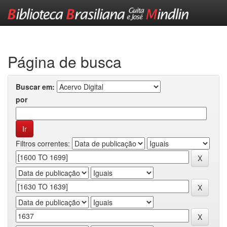
Skip
navigation
Página de busca
Buscar em:
por
Filtros correntes: