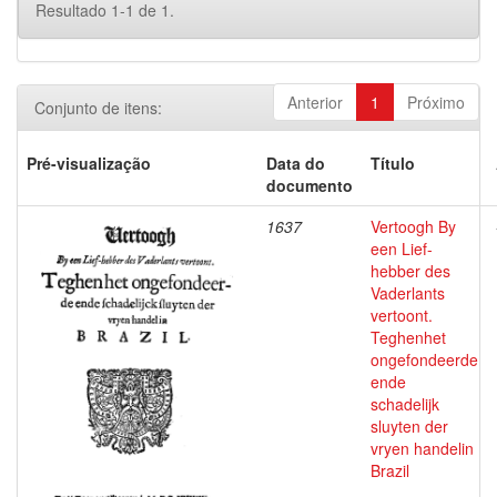
Resultado 1-1 de 1.
Anterior
1
Próximo
Conjunto de itens:
Pré-visualização
Data do
Título
documento
1637
Vertoogh By
een Lief-
hebber des
Vaderlants
vertoont.
Teghenhet
ongefondeerde
ende
schadelijk
sluyten der
vryen handelin
Brazil