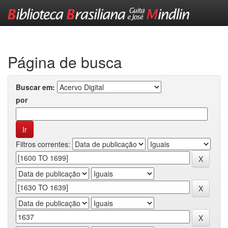
Skip
navigation
Página de busca
Buscar em:
por
Filtros correntes: