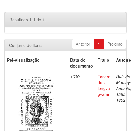
Resultado 1-1 de 1.
Anterior
1
Próximo
Conjunto de itens:
Pré-visualização
Data do
Título
Autor(e
documento
1639
Tesoro
Ruiz de
de la
Montoy
lengva
Antonio
gvarani
1585-
1652