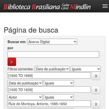
Skip
navigation
Página de busca
Buscar em:
por
Filtros correntes: