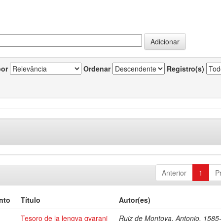
por
Ordenar
Registro(s)
Anterior
1
P
nto
Título
Autor(es)
Tesoro de la lengva gvarani
Ruiz de Montoya, Antonio, 1585