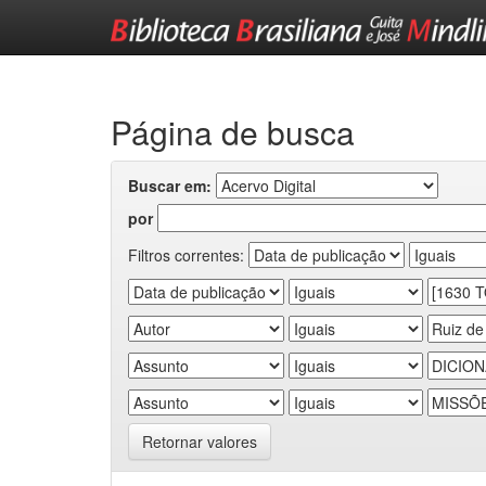
Skip
navigation
Página de busca
Buscar em:
por
Filtros correntes:
Retornar valores