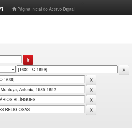
-->
Página inicial do Acervo Digital