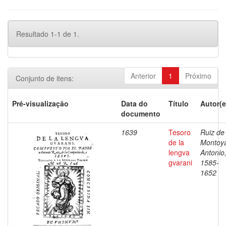
Resultado 1-1 de 1.
Anterior
1
Próximo
Conjunto de itens:
Pré-visualização
Data do
Título
Autor(e
documento
1639
Tesoro
Ruiz de
de la
Montoy
lengva
Antonio
gvarani
1585-
1652