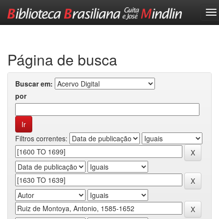
Skip
navigation
Página de busca
Buscar em:
por
Filtros correntes: