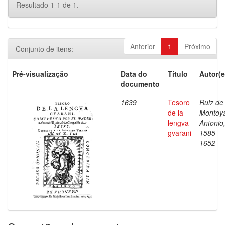
Resultado 1-1 de 1.
Anterior
1
Próximo
Conjunto de itens:
Pré-visualização
Data do
Título
Autor(e
documento
1639
Tesoro
Ruiz de
de la
Montoy
lengva
Antonio
gvarani
1585-
1652