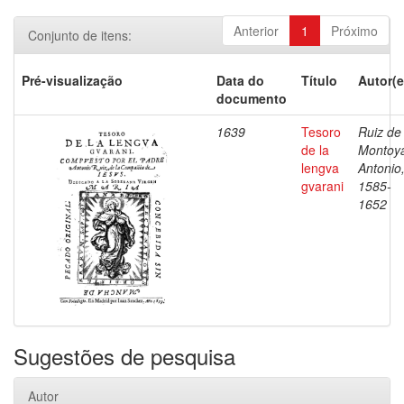
Anterior
1
Próximo
Conjunto de itens:
Pré-visualização
Data do
Título
Autor(e
documento
1639
Tesoro
Ruiz de
de la
Montoy
lengva
Antonio
gvarani
1585-
1652
Sugestões de pesquisa
Autor