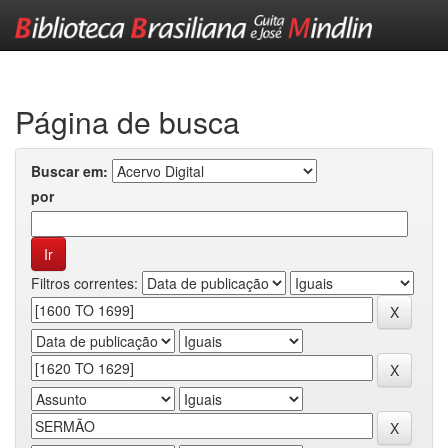
Skip
navigation
Página de busca
Buscar em:
por
Filtros correntes: