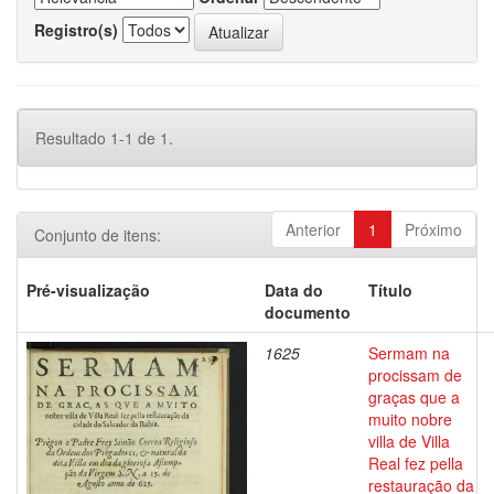
Registro(s)
Resultado 1-1 de 1.
Anterior
1
Próximo
Conjunto de itens:
Pré-visualização
Data do
Título
documento
1625
Sermam na
procissam de
graças que a
muito nobre
villa de Villa
Real fez pella
restauração da