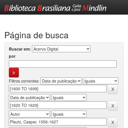
Skip
navigation
Página de busca
Buscar em:
por
Filtros correntes: