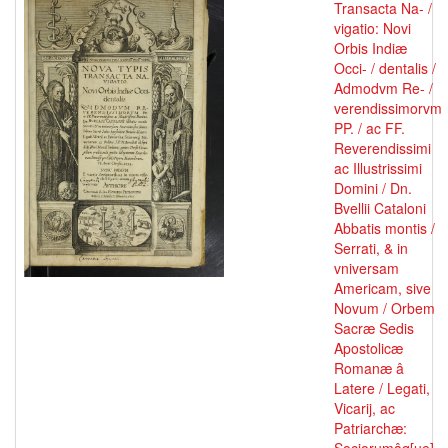
Transacta Na- /
vigatio: Novi
Orbis Indiæ
Occi- / dentalis /
Admodvm Re- /
verendissimorvm
PP. / ac FF.
Reverendissimi
ac Illustrissimi
Domini / Dn.
Bvellii Cataloni
Abbatis montis /
Serrati, & in
vniversam
Americam, sive
Novum / Orbem
Sacræ Sedis
Apostolicæ
Romanæ â
Latere / Legati,
Vicarij, ac
Patriarchæ: