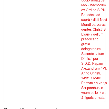
Sociorumâq[ue]
Mo- / nachorum
ex Ordine S.P.N.
Benedicti ad
suprà / dicti Novi
Mundi barbaras
gentes Christi S.
Evan- / gelium
praedicandi
gratia
delegatorum
Sacerdo- / tum
Dimissi per
S.D.D. Papam
Alexandrum / VI.
Anno Christi.
1492. / Nvnc
Primvm / e varijs
Scriptoribus in
vnum colle- / cta,
& figuris ornata