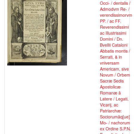
Occi- / dentalis /
Admodvm Re- /
verendissimorvm
PP. / ac FF.
Reverendissimi
ac Illustrissimi
Domini / Dn.
Bvellii Cataloni
Abbatis montis /
Serrati, & in
vniversam
Americam, sive
Novum / Orbem
Sacræ Sedis
Apostolicæ
Romanæ â
Latere / Legati,
Vicarij, ac
Patriarchæ:
Sociorumâq[ue]
Mo- / nachorum
ex Ordine S.P.N.