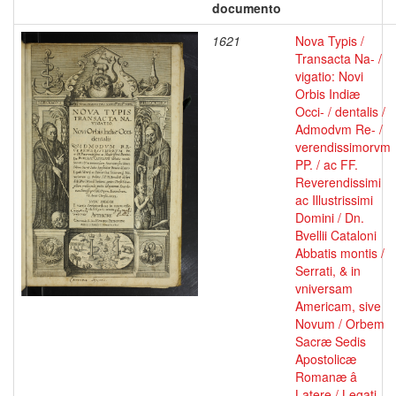
documento
1621
Nova Typis /
Transacta Na- /
vigatio: Novi
Orbis Indiæ
Occi- / dentalis /
Admodvm Re- /
verendissimorvm
PP. / ac FF.
Reverendissimi
ac Illustrissimi
Domini / Dn.
Bvellii Cataloni
Abbatis montis /
Serrati, & in
vniversam
Americam, sive
Novum / Orbem
Sacræ Sedis
Apostolicæ
Romanæ â
Latere / Legati,