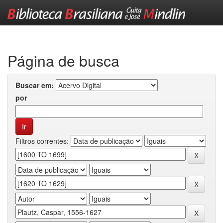
Skip
navigation
Página de busca
Buscar em:
por
Filtros correntes: