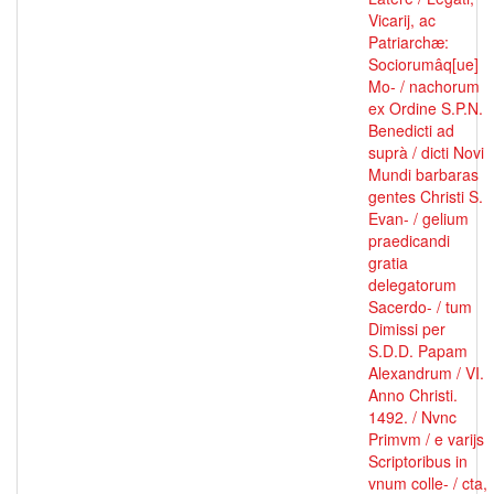
Vicarij, ac
Patriarchæ:
Sociorumâq[ue]
Mo- / nachorum
ex Ordine S.P.N.
Benedicti ad
suprà / dicti Novi
Mundi barbaras
gentes Christi S.
Evan- / gelium
praedicandi
gratia
delegatorum
Sacerdo- / tum
Dimissi per
S.D.D. Papam
Alexandrum / VI.
Anno Christi.
1492. / Nvnc
Primvm / e varijs
Scriptoribus in
vnum colle- / cta,